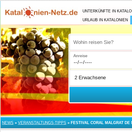
UNTERKÜNFTE IN KATALO
URLAUB IN KATALONIEN
Wohin reisen Sie?
Anreise
NEWS
»
VERANSTALTUNGS-TIPPS
»
FESTIVAL CORAL MALGRAT DE M