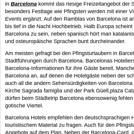
in
Barcelona
kommt das riesige Freizeitangebot der S
besonders Festtage wie Pfingsten werden mit einer Vi
Events ergänzt. Auf den Ramblas von Barcelona ist
bis tief in die Nacht Hochbetrieb. Halb Europa scheint
Barcelona zu sein, neben spanisch hört man katalanisc
und osteuropäische Sprachen bunt durcheinander.
Am meisten gefragt bei den Pfingsturlaubern in Barce
Stadtführungen durch Barcelona. Barcelonas Hoteliers
Barcelona-Informationen für ihre Gäste bereit. Manche
Barcelona an, auf denen die Hotelgäste neben der s
auch all die andern Sehensürdigkeiten von Barcelon
Kirche Sagrada famiglia und der Park Güell,plaza C
dürfen beim Städtetrip Barcelona ebensowenig fehlen 
gotische Viertel.
Barcelona Hotels empfehlen den deutschsprachigen H
touristischem Material zu fragen. Auch für den Pfings
Angebote auf dem Plan. Neben der Barcelona-Card, di