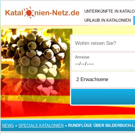
UNTERKÜNFTE IN KATALO
URLAUB IN KATALONIEN
Wohin reisen Sie?
Anreise
NEWS
»
SPECIALS KATALONIEN
»
RUNDFLÜGE ÜBER BILDERBUCH-