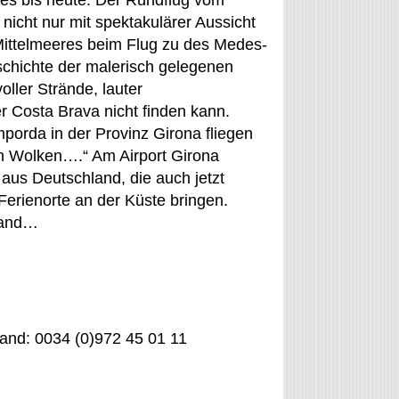
 es bis heute. Der Rundflug vom
nicht nur mit spektakulärer Aussicht
Mittelmeeres beim Flug zu des Medes-
eschichte der malerisch gelegenen
ller Strände, lauter
r Costa Brava nicht finden kann.
porda in der Provinz Girona fliegen
en Wolken….“ Am Airport Girona
s aus Deutschland, die auch jetzt
 Ferienorte an der Küste bringen.
hland…
and: 0034 (0)972 45 01 11