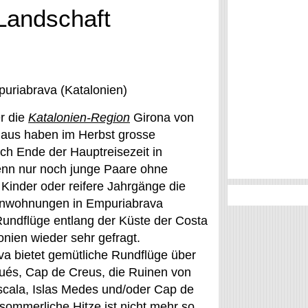
Landschaft
uriabrava (Katalonien)
r die
Katalonien-Region
Girona von
aus haben im Herbst grosse
ch Ende der Hauptreisezeit in
enn nur noch junge Paare ohne
e Kinder oder reifere Jahrgänge die
enwohnungen in Empuriabrava
Rundflüge entlang der Küste der Costa
onien wieder sehr gefragt.
va bietet gemütliche Rundflüge über
és, Cap de Creus, die Ruinen von
scala, Islas Medes und/oder Cap de
sommerliche Hitze ist nicht mehr so