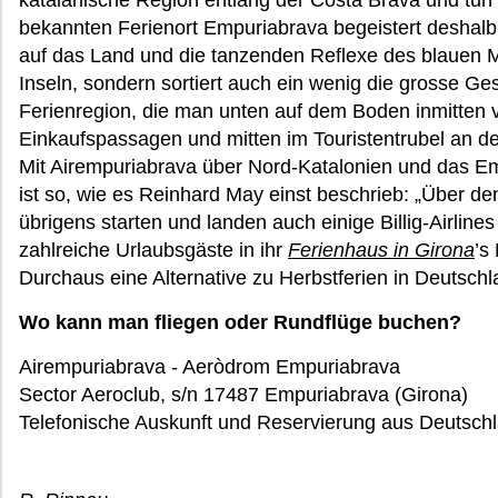
katalanische Region entlang der Costa Brava und tun
bekannten Ferienort Empuriabrava begeistert deshalb 
auf das Land und die tanzenden Reflexe des blauen 
Inseln, sondern sortiert auch ein wenig die grosse G
Ferienregion, die man unten auf dem Boden inmitten vo
Einkaufspassagen und mitten im Touristentrubel an de
Mit Airempuriabrava über Nord-Katalonien und das Em
ist so, wie es Reinhard May einst beschrieb: „Über d
übrigens starten und landen auch einige Billig-Airline
zahlreiche Urlaubsgäste in ihr
Ferienhaus in Girona
’s
Durchaus eine Alternative zu Herbstferien in Deutsc
Wo kann man fliegen oder Rundflüge buchen?
Airempuriabrava - Aeròdrom Empuriabrava
Sector Aeroclub, s/n 17487 Empuriabrava (Girona)
Telefonische Auskunft und Reservierung aus Deutschl