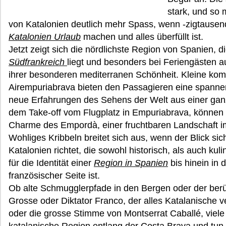
stark, und so
von Katalonien deutlich mehr Spass, wenn -zigtausen
Katalonien Urlaub
machen und alles überfüllt ist.
Jetzt zeigt sich die nördlichste Region von Spanien, d
Südfrankreich
liegt und besonders bei Feriengästen au
ihrer besonderen mediterranen Schönheit. Kleine kom
Airempuriabrava bieten den Passagieren eine spannen
neue Erfahrungen des Sehens der Welt aus einer gan
dem Take-off vom Flugplatz in Empuriabrava, können
Charme des Empordà, einer fruchtbaren Landschaft i
Wohliges Kribbeln breitet sich aus, wenn der Blick si
Katalonien richtet, die sowohl historisch, als auch kul
für die Identität einer
Region in Spanien
bis hinein in 
französischer Seite ist.
Ob alte Schmugglerpfade in den Bergen oder der berü
Grosse oder Diktator Franco, der alles Katalanische v
oder die grosse Stimme von Montserrat Caballé, viele