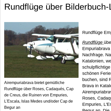
Rundflüge über Bilderbuch-
Rundflüge Emp
Rundflüge
übe
Empuriabrava 
Nachfrage. Na
Katalonien, w
schulpflichtig
schönen Feri
buchen, sind 
Airempuriabrava bietet gemütliche
Brava in Katal
Rundflüge über Roses, Cadaqués, Cap
Airempuriabra
de Creus, die Ruinen von Empuries,
Roses, Cadaqu
L'Escala, Islas Medes und/oder Cap de
Empuries, L'E
Begur an
Begur an. Die 