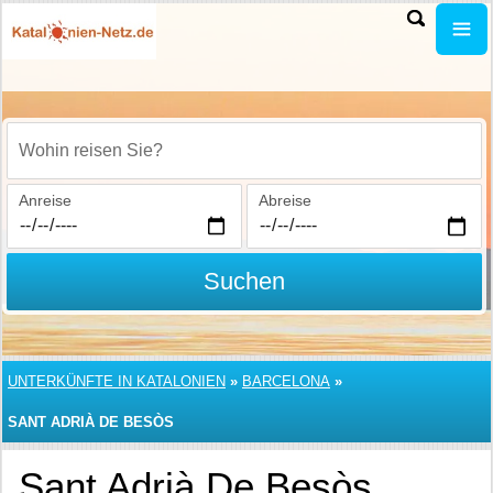
Wohin reisen Sie?
Anreise
Abreise
Suchen
UNTERKÜNFTE IN KATALONIEN
»
BARCELONA
»
SANT ADRIÀ DE BESÒS
Sant Adrià De Besòs