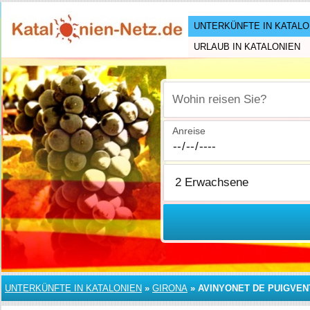
UNTERKÜNFTE IN KATALO
URLAUB IN KATALONIEN
Wohin reisen Sie?
Anreise
UNTERKÜNFTE IN KATALONIEN
»
GIRONA
»
AVINYONET DE PUIGVE