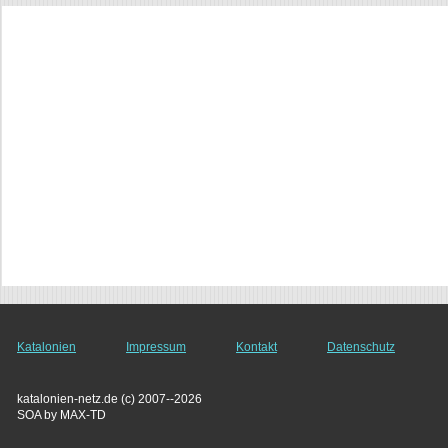
Katalonien
Impressum
Kontakt
Datenschutz
katalonien-netz.de (c) 2007--2026
SOA by MAX-TD