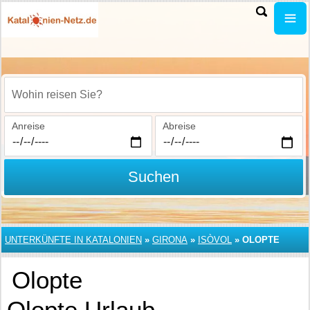
Wohin reisen Sie?
Anreise
Abreise
Suchen
UNTERKÜNFTE IN KATALONIEN
»
GIRONA
»
ISÒVOL
»
OLOPTE
Olopte
Olopte Urlaub