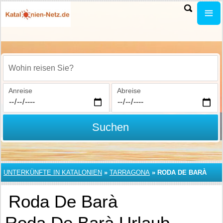
Wohin reisen Sie?
Anreise
Abreise
Suchen
UNTERKÜNFTE IN KATALONIEN
»
TARRAGONA
»
RODA DE BARÀ
Roda De Barà
Roda De Barà Urlaub