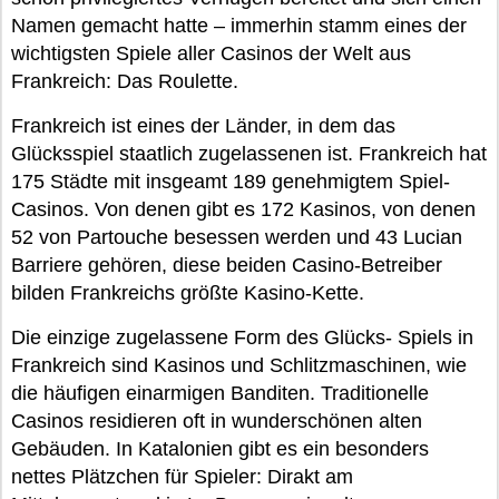
Namen gemacht hatte – immerhin stamm eines der
wichtigsten Spiele aller Casinos der Welt aus
Frankreich: Das Roulette.
Frankreich ist eines der Länder, in dem das
Glücksspiel staatlich zugelassenen ist. Frankreich hat
175 Städte mit insgeamt 189 genehmigtem Spiel-
Casinos. Von denen gibt es 172 Kasinos, von denen
52 von Partouche besessen werden und 43 Lucian
Barriere gehören, diese beiden Casino-Betreiber
bilden Frankreichs größte Kasino-Kette.
Die einzige zugelassene Form des Glücks- Spiels in
Frankreich sind Kasinos und Schlitzmaschinen, wie
die häufigen einarmigen Banditen. Traditionelle
Casinos residieren oft in wunderschönen alten
Gebäuden. In Katalonien gibt es ein besonders
nettes Plätzchen für Spieler: Dirakt am