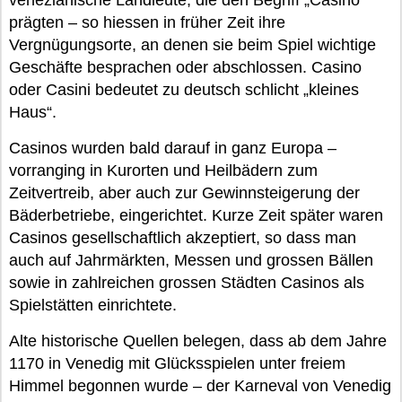
venezianische Landleute, die den Begriff „Casino“
prägten – so hiessen in früher Zeit ihre
Vergnügungsorte, an denen sie beim Spiel wichtige
Geschäfte besprachen oder abschlossen. Casino
oder Casini bedeutet zu deutsch schlicht „kleines
Haus“.
Casinos wurden bald darauf in ganz Europa –
vorranging in Kurorten und Heilbädern zum
Zeitvertreib, aber auch zur Gewinnsteigerung der
Bäderbetriebe, eingerichtet. Kurze Zeit später waren
Casinos gesellschaftlich akzeptiert, so dass man
auch auf Jahrmärkten, Messen und grossen Bällen
sowie in zahlreichen grossen Städten Casinos als
Spielstätten einrichtete.
Alte historische Quellen belegen, dass ab dem Jahre
1170 in Venedig mit Glücksspielen unter freiem
Himmel begonnen wurde – der Karneval von Venedig