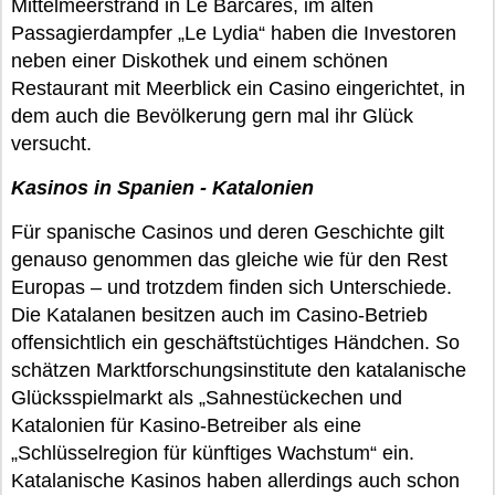
Mittelmeerstrand in Le Barcares, im alten
Passagierdampfer „Le Lydia“ haben die Investoren
neben einer Diskothek und einem schönen
Restaurant mit Meerblick ein Casino eingerichtet, in
dem auch die Bevölkerung gern mal ihr Glück
versucht.
Kasinos in Spanien - Katalonien
Für spanische Casinos und deren Geschichte gilt
genauso genommen das gleiche wie für den Rest
Europas – und trotzdem finden sich Unterschiede.
Die Katalanen besitzen auch im Casino-Betrieb
offensichtlich ein geschäftstüchtiges Händchen. So
schätzen Marktforschungsinstitute den katalanische
Glücksspielmarkt als „Sahnestückechen und
Katalonien für Kasino-Betreiber als eine
„Schlüsselregion für künftiges Wachstum“ ein.
Katalanische Kasinos haben allerdings auch schon