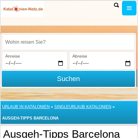
Wohin reisen Sie?
Anreise
Abreise
Suchen
URLAUB IN KATALONIEN
»
SINGLEURLAUB KATALONIEN
»
AUSGEH-TIPPS BARCELONA
Ausgeh-Tipps Barcelona