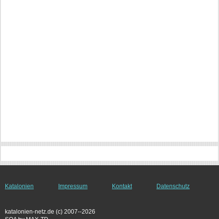
Katalonien
Impressum
Kontakt
Datenschutz
katalonien-netz.de (c) 2007--2026