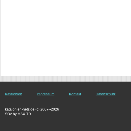
Katalonien
Impressum
Kontakt
Datenschutz
katalonien-netz.de (c) 2007--2026
SOA by MAX-TD