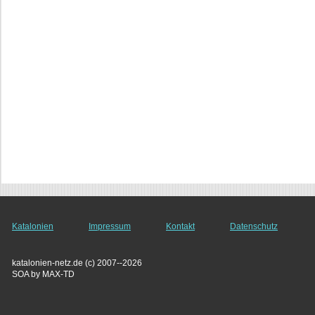
Katalonien
Impressum
Kontakt
Datenschutz
katalonien-netz.de (c) 2007--2026
SOA by MAX-TD