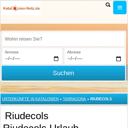
Wohin reisen Sie?
Anreise
Abreise
Suchen
UNTERKÜNFTE IN KATALONIEN
»
TARRAGONA
»
RIUDECOLS
Riudecols
Riudecols Urlaub