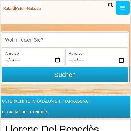
Wohin reisen Sie?
Anreise
Abreise
Suchen
UNTERKÜNFTE IN KATALONIEN
»
TARRAGONA
»
LLORENÇ DEL PENEDÈS
Llorenç Del Penedès