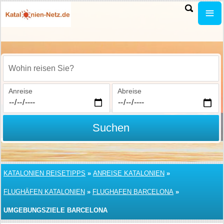
Wohin reisen Sie?
Anreise
Abreise
Suchen
KATALONIEN REISETIPPS
»
ANREISE KATALONIEN
»
FLUGHÄFEN KATALONIEN
»
FLUGHAFEN BARCELONA
»
UMGEBUNGSZIELE BARCELONA