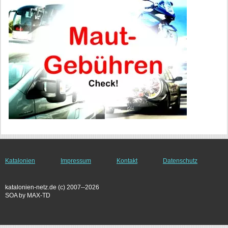
Katalonien
Impressum
Kontakt
Datenschutz
katalonien-netz.de (c) 2007--2026
SOA by MAX-TD