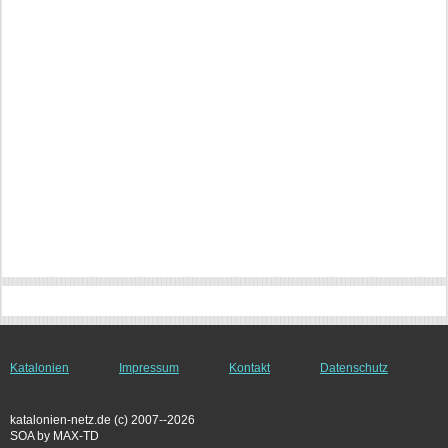
Katalonien
Impressum
Kontakt
Datenschutz
katalonien-netz.de (c) 2007--2026
SOA by MAX-TD