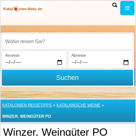
Wohin reisen Sie?
Anreise
Abreise
Suchen
KATALONIEN REISETIPPS
»
KATALANISCHE WEINE
»
WINZER, WEINGÜTER PO
Winzer, Weingüter PO