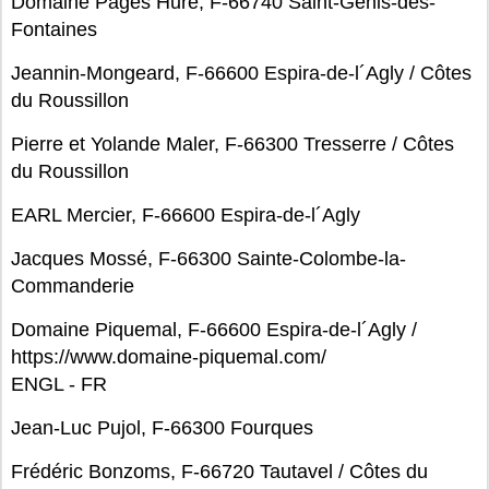
Domaine Pages Huré, F-66740 Saint-Génis-des-
Fontaines
Jeannin-Mongeard, F-66600 Espira-de-l´Agly / Côtes
du Roussillon
Pierre et Yolande Maler, F-66300 Tresserre / Côtes
du Roussillon
EARL Mercier, F-66600 Espira-de-l´Agly
Jacques Mossé, F-66300 Sainte-Colombe-la-
Commanderie
Domaine Piquemal, F-66600 Espira-de-l´Agly /
https://www.domaine-piquemal.com/
ENGL - FR
Jean-Luc Pujol, F-66300 Fourques
Frédéric Bonzoms, F-66720 Tautavel / Côtes du