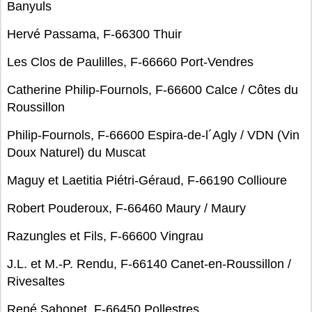
Banyuls
Hervé Passama, F-66300 Thuir
Les Clos de Paulilles, F-66660 Port-Vendres
Catherine Philip-Fournols, F-66600 Calce / Côtes du
Roussillon
Philip-Fournols, F-66600 Espira-de-l´Agly / VDN (Vin
Doux Naturel) du Muscat
Maguy et Laetitia Piétri-Géraud, F-66190 Collioure
Robert Pouderoux, F-66460 Maury / Maury
Razungles et Fils, F-66600 Vingrau
J.L. et M.-P. Rendu, F-66140 Canet-en-Roussillon /
Rivesaltes
René Sahonet, F-66450 Pollestres