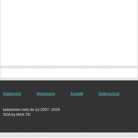
Katalonien
Impressum
Kontakt
Datenschutz
katalonien-netz.de (c) 2007--2026
SOA by MAX-TD